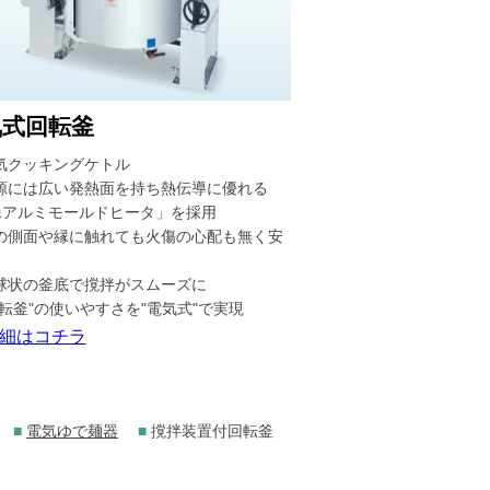
気式回転釜
気クッキングケトル
源には広い発熱面を持ち熱伝導に優れる
殊アルミモールドヒータ」を採用
の側面や縁に触れても火傷の心配も無く安
球状の釜底で撹拌がスムーズに
回転釜"の使いやすさを"電気式"で実現
細はコチラ
■
電気ゆで麺器
■
撹拌装置付回転釜