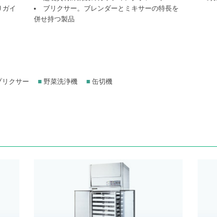
りガイ
ブリクサー。ブレンダーとミキサーの特長を
併せ持つ製品
プリクサー
■
野菜洗浄機
■
缶切機