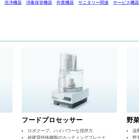
洗浄機器
消毒保管機器
作業機器
サニタリー関連
サービス機器
フードプロセッサー
野
ロボクープ。ハイパワーな撹拌力
温
超硬質特殊鋼製のカッティングブレード
野