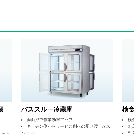
蔵
パススルー冷蔵庫
検
両面扉で作業効率アップ
検
キッチン側からサービス側への受け渡しがス
無
ムーズに
引