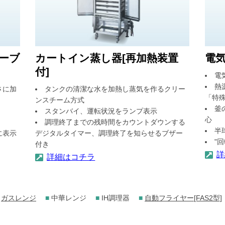
ーブ
カートイン蒸し器[再加熱装置
電
付]
電
熱
さに加
タンクの清潔な水を加熱し蒸気を作るクリー
「特
ンスチーム方式
釜
スタンバイ、運転状況をランプ表示
心
調理終了までの残時間をカウントダウンする
半
に表示
デジタルタイマー、調理終了を知らせるブザー
"
付き
詳
詳細はコチラ
ガスレンジ
■
中華レンジ
■
IH調理器
■
自動フライヤー[FAS2型]