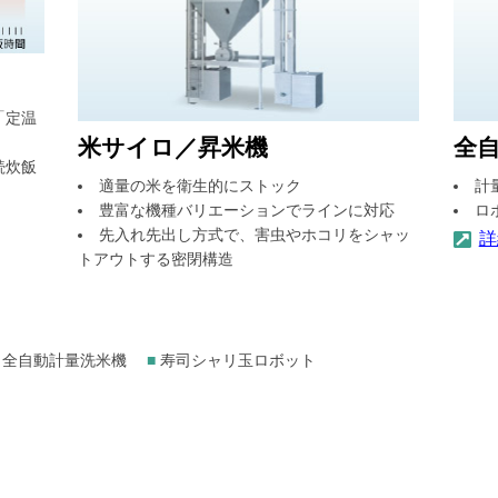
「定温
米サイロ／昇米機
全
続炊飯
適量の米を衛生的にストック
計
豊富な機種バリエーションでラインに対応
ロ
先入れ先出し方式で、害虫やホコリをシャッ
詳
トアウトする密閉構造
全自動計量洗米機
■
寿司シャリ玉ロボット