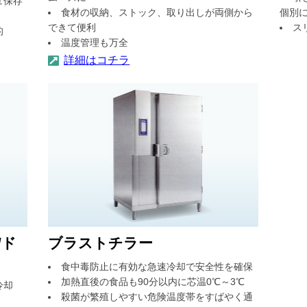
ュ保存
食材の収納、ストック、取り出しが両側から
個別
できて便利
ス
的
温度管理も万全
詳細はコチラ
/ド
ブラストチラー
食中毒防止に有効な急速冷却で安全性を確保
加熱直後の食品も90分以内に芯温0℃～3℃
冷却
殺菌が繁殖しやすい危険温度帯をすばやく通